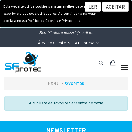
Este website utiliza cookies para um melhor desempenho e
LER
ACEITAR
experiência dos seus utilizadores. Ao continuar a navegar
aceita a nossa Política de Cookies e Privacidade.
Bem Vindos à nossa loja online!
Área do Cliente
A Empresa
HOME
FAVORITOS
A sua lista de favoritos encontra-se vazia
NEWSLETTER