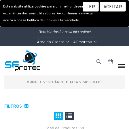
Este website utiliza cookies para um melhor desempenho e
LER
ACEITAR
experiência dos seus utilizadores. Ao continuar a navegar
aceita a nossa Política de Cookies e Privacidade.
Bem Vindos à nossa loja online!
Área do Cliente
A Empresa
HOME
VESTUÁRIO
ALTA VISIBILIDADE
FILTROS
Total de Produtos: 68