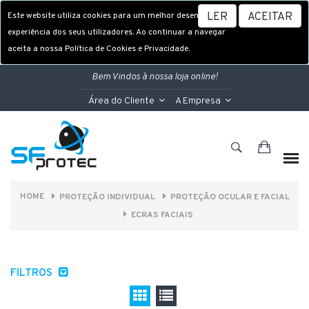
Este website utiliza cookies para um melhor desempenho e
LER
ACEITAR
experiência dos seus utilizadores. Ao continuar a navegar
aceita a nossa Política de Cookies e Privacidade.
Bem Vindos à nossa loja online!
Área do Cliente
A Empresa
HOME
PROTEÇÃO INDIVIDUAL
PROTEÇÃO OCULAR E FACIAL
ECRAS FACIAIS
FILTROS