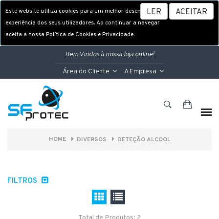
Este website utiliza cookies para um melhor desempenho e
LER
ACEITAR
experiência dos seus utilizadores. Ao continuar a navegar
aceita a nossa Política de Cookies e Privacidade.
Bem Vindos à nossa loja online!
Área do Cliente
A Empresa
HOME
DIVERSOS
DETEÇÃO ALCOOL
FILTROS
Total de Produtos: 2