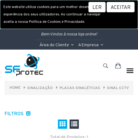
Este website utiliza cookies para um melhor desempenho e
LER
ACEITAR
experiência dos seus utilizadores. Ao continuar a navegar
aceita a nossa Política de Cookies e Privacidade.
Bem Vindos à nossa loja online!
Área do Cliente
A Empresa
HOME
SINALIZAÇÃO
PLACAS SINALÉTICAS
SINAL CCTV
FILTROS
Total de Produtos: 1