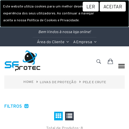
Este website utiliza cookies para um melhor desempenho e
LER
ACEITAR
experiência dos seus utilizadores. Ao continuar a navegar
aceita a nossa Política de Cookies e Privacidade.
Bem Vindos à nossa loja online!
Área do Cliente
A Empresa
HOME
LUVAS DE PROTEÇÃO
PELE E CRUTE
FILTROS
Total de Produtos: 8