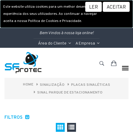
Este website utiliza cookies para um melhor desempenho e
LER
ACEITAR
experiência dos seus utilizadores. Ao continuar a navegar
aceita a nossa Política de Cookies e Privacidade.
Bem Vindos à nossa loja online!
Área do Cliente
A Empresa
HOME
SINALIZAÇÃO
PLACAS SINALÉTICAS
SINAL PARQUE DE ESTACIONAMENTO
FILTROS