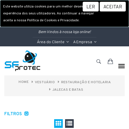
Este website utiliza cookies para um melhor desempenho e
LER
ACEITAR
experiência dos seus utilizadores. Ao continuar a navegar
aceita a nossa Política de Cookies e Privacidade.
Bem Vindos à nossa loja online!
Área do Cliente
A Empresa
HOME
VESTUÁRIO
RESTAURAÇÃO E HOTELARIA
JALECAS E BATAS
FILTROS