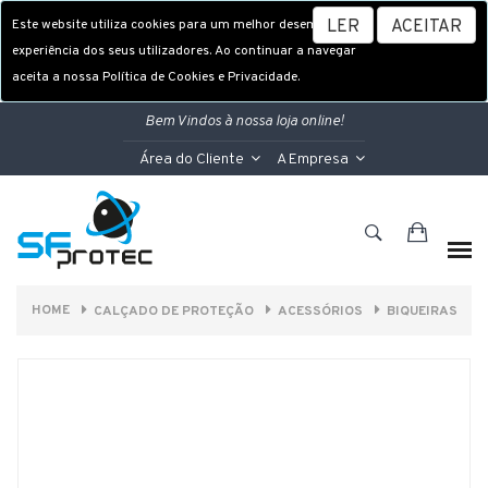
Este website utiliza cookies para um melhor desempenho e
LER
ACEITAR
experiência dos seus utilizadores. Ao continuar a navegar
aceita a nossa Política de Cookies e Privacidade.
Bem Vindos à nossa loja online!
Área do Cliente
A Empresa
HOME
CALÇADO DE PROTEÇÃO
ACESSÓRIOS
BIQUEIRAS