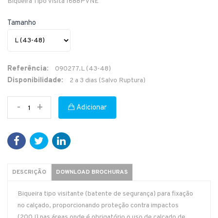
Biqueira Tipo Visita 1688PVNE
Tamanho
Referência:
090277.L (43-48)
Disponibilidade:
2 a 3 dias (Salvo Ruptura)
-
+
Adicionar
DESCRIÇÃO
DOWNLOAD BROCHURAS
Biqueira tipo visitante (batente de segurança) para fixação
no calçado, proporcionando proteção contra impactos
(200J) nas áreas onde é obrigatório o uso de calçado de