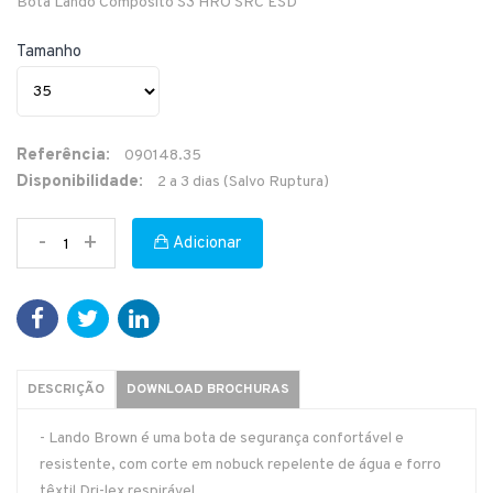
Bota Lando Compósito S3 HRO SRC ESD
Tamanho
Referência:
090148.35
Disponibilidade:
2 a 3 dias (Salvo Ruptura)
-
+
Adicionar
DESCRIÇÃO
DOWNLOAD BROCHURAS
- Lando Brown é uma bota de segurança confortável e
resistente, com corte em nobuck repelente de água e forro
têxtil Dri-lex respirável.