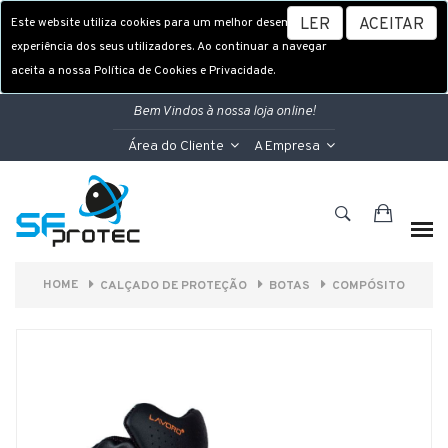
Este website utiliza cookies para um melhor desempenho e
LER
ACEITAR
experiência dos seus utilizadores. Ao continuar a navegar
aceita a nossa Política de Cookies e Privacidade.
Bem Vindos à nossa loja online!
Área do Cliente
A Empresa
HOME
CALÇADO DE PROTEÇÃO
BOTAS
COMPÓSITO