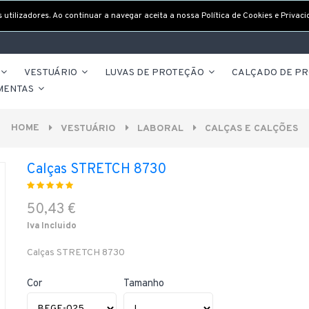
utilizadores. Ao continuar a navegar aceita a nossa Política de Cookies e Privaci
VESTUÁRIO
LUVAS DE PROTEÇÃO
CALÇADO DE P
MENTAS
HOME
VESTUÁRIO
LABORAL
CALÇAS E CALÇÕES
Calças STRETCH 8730
50,43 €
Iva Incluido
Calças STRETCH 8730
Cor
Tamanho