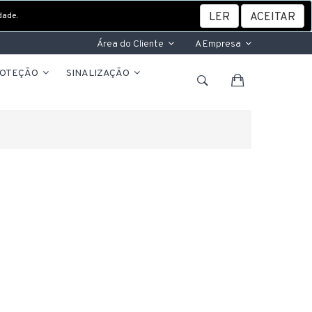
dade.
LER
ACEITAR
Área do Cliente
A Empresa
ROTEÇÃO
SINALIZAÇÃO