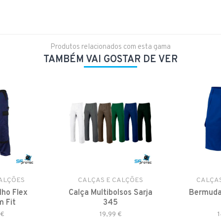
Produtos relacionados com esta gama
TAMBÉM VAI GOSTAR DE VER
CALÇÕES
CALÇAS E CALÇÕES
CALÇAS
lho Flex
Calça Multibolsos Sarja
Bermudas
m Fit
345
 €
19,99 €
1