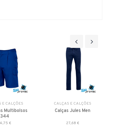
 E CALÇÕES
CALÇAS E CALÇÕES
CA
 Multibolsos
Calças Jules Men
Calç
344
4,75 €
27,68 €