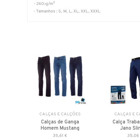
- 260:g/m²
- Tamanhos : S, M, L, XL, XXL, XXXL
ÕES
CALÇAS E CALÇÕES
CALÇAS E 
omen
Calças de Ganga
Calça Traba
Homem Mustang
Jano Sli
35,61 €
35,06