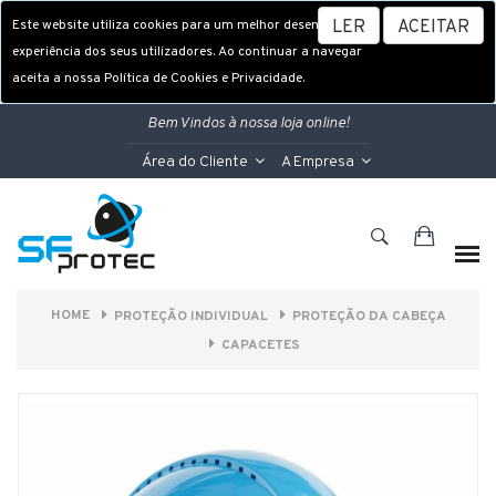
Este website utiliza cookies para um melhor desempenho e
LER
ACEITAR
experiência dos seus utilizadores. Ao continuar a navegar
aceita a nossa Política de Cookies e Privacidade.
Bem Vindos à nossa loja online!
Área do Cliente
A Empresa
HOME
PROTEÇÃO INDIVIDUAL
PROTEÇÃO DA CABEÇA
CAPACETES