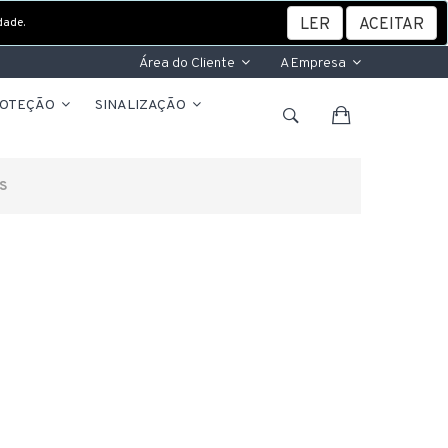
dade.
LER
ACEITAR
Área do Cliente
A Empresa
ROTEÇÃO
SINALIZAÇÃO
S