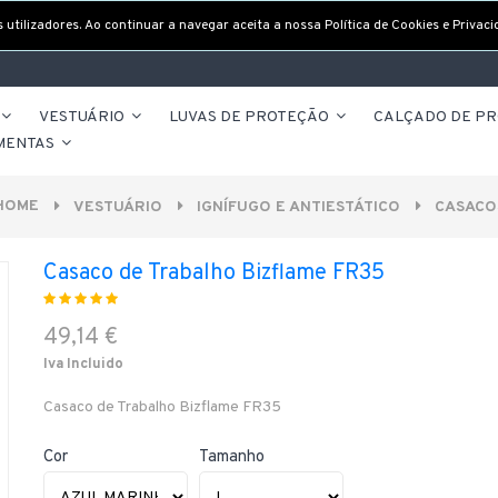
utilizadores. Ao continuar a navegar aceita a nossa Política de Cookies e Privaci
VESTUÁRIO
LUVAS DE PROTEÇÃO
CALÇADO DE P
MENTAS
HOME
VESTUÁRIO
IGNÍFUGO E ANTIESTÁTICO
CASACO
Casaco de Trabalho Bizflame FR35
49,14 €
Iva Incluido
Casaco de Trabalho Bizflame FR35
Cor
Tamanho