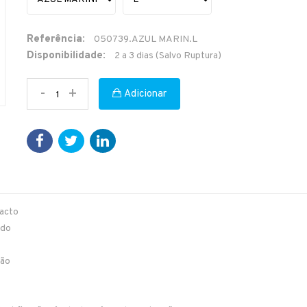
Referência:
050739.AZUL MARIN.L
Disponibilidade:
2 a 3 dias (Salvo Ruptura)
-
+
Adicionar
tacto
ido
são