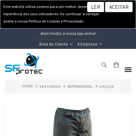
Este website utiliza cookies para um melhor desempenho e
LER
ACEITAR
experiência dos seus utilizadores. Ao continuar a navegar
aceita a nossa Política de Cookies e Privacidade.
Bem Vindos à nossa loja online!
Área do Cliente
A Empresa
HOME
VESTUÁRIO
IMPERMEÁVEL
CALÇAS