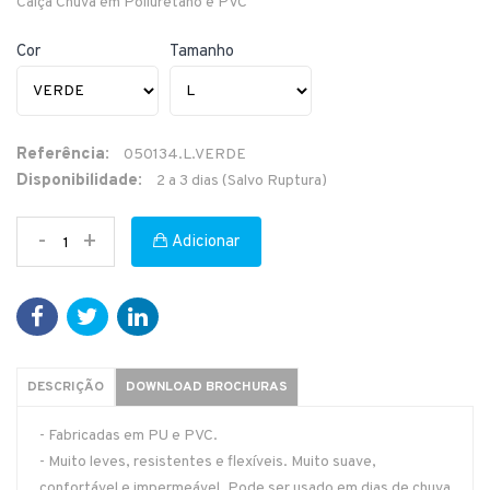
Calça Chuva em Poliuretano e PVC
Cor
Tamanho
Referência:
050134.L.VERDE
Disponibilidade:
2 a 3 dias (Salvo Ruptura)
-
+
Adicionar
DESCRIÇÃO
DOWNLOAD BROCHURAS
- Fabricadas em PU e PVC.
- Muito leves, resistentes e flexíveis. Muito suave,
confortável e impermeável. Pode ser usado em dias de chuva