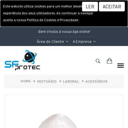
Este website utiliza cookies para um melhor desempenho e
LER
ACEITAR
experiência dos seus utilizadores. Ao continuar a navegar
aceita a nossa Política de Cookies e Privacidade.
Bem Vindos à nossa loja online!
Área do Cliente
A Empresa
HOME
VESTUÁRIO
LABORAL
ACESSÓRIOS