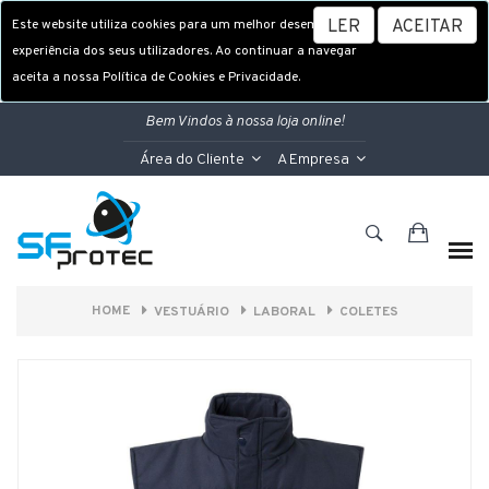
Este website utiliza cookies para um melhor desempenho e
LER
ACEITAR
experiência dos seus utilizadores. Ao continuar a navegar
aceita a nossa Política de Cookies e Privacidade.
Bem Vindos à nossa loja online!
Área do Cliente
A Empresa
HOME
VESTUÁRIO
LABORAL
COLETES