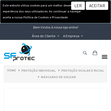
Este website utiliza cookies para um melhor desempenho e
LER
ACEITAR
experiência dos seus utilizadores. Ao continuar a navegar
aceita a nossa Política de Cookies e Privacidade.
Bem Vindos à nossa loja online!
Área do Cliente
A Empresa
HOME
PROTEÇÃO INDIVIDUAL
PROTEÇÃO OCULAR E FACIAL
MÁSCARAS DE SOLDAR