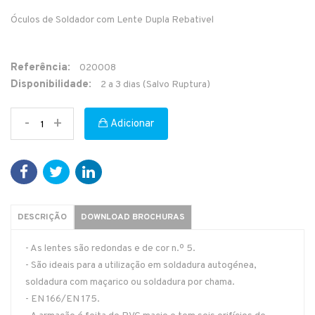
Óculos de Soldador com Lente Dupla Rebativel
Referência:
020008
Disponibilidade:
2 a 3 dias (Salvo Ruptura)
-
+
Adicionar
DESCRIÇÃO
DOWNLOAD BROCHURAS
- As lentes são redondas e de cor n.º 5.
- São ideais para a utilização em soldadura autogénea,
soldadura com maçarico ou soldadura por chama.
- EN 166/EN 175.