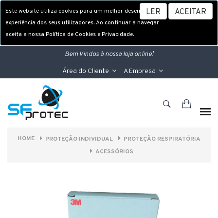
Este website utiliza cookies para um melhor desempenho e
LER
ACEITAR
experiência dos seus utilizadores. Ao continuar a navegar
aceita a nossa Política de Cookies e Privacidade.
Bem Vindos à nossa loja online!
Área do Cliente
A Empresa
HOME
PROTEÇÃO INDIVIDUAL
PROTEÇÃO RESPIRATÓRIA
ACESSÓRIOS