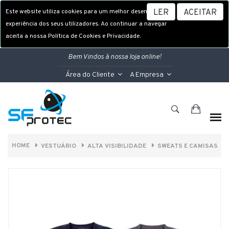
Este website utiliza cookies para um melhor desempenho e
LER
ACEITAR
experiência dos seus utilizadores. Ao continuar a navegar
aceita a nossa Política de Cookies e Privacidade.
Bem Vindos à nossa loja online!
Área do Cliente
A Empresa
HOME
VESTUÁRIO
ALTA VISIBILIDADE
SWEATS E CAMISAS