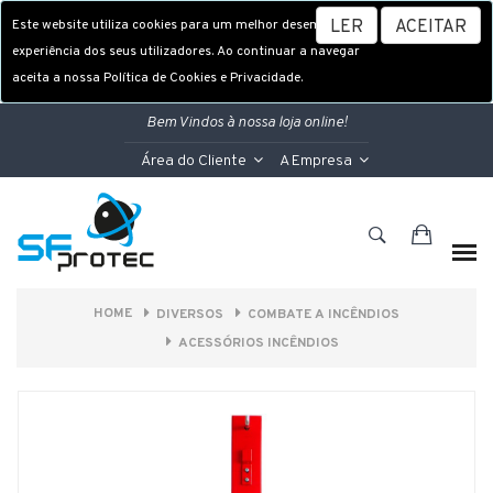
Este website utiliza cookies para um melhor desempenho e
LER
ACEITAR
experiência dos seus utilizadores. Ao continuar a navegar
aceita a nossa Política de Cookies e Privacidade.
Bem Vindos à nossa loja online!
Área do Cliente
A Empresa
HOME
DIVERSOS
COMBATE A INCÊNDIOS
ACESSÓRIOS INCÊNDIOS