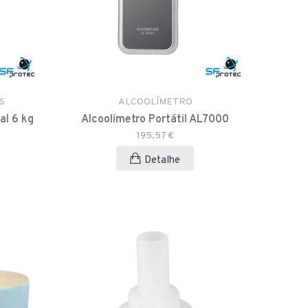
S
ALCOOLÍMETRO
al 6 kg
Alcoolímetro Portátil AL7000
195,57 €
Detalhe