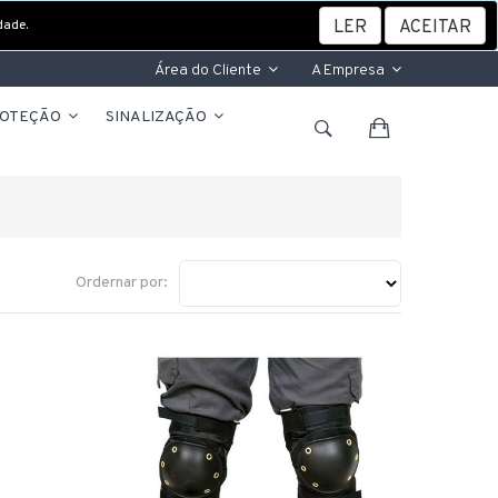
dade.
LER
ACEITAR
Área do Cliente
A Empresa
ROTEÇÃO
SINALIZAÇÃO
Ordernar por: