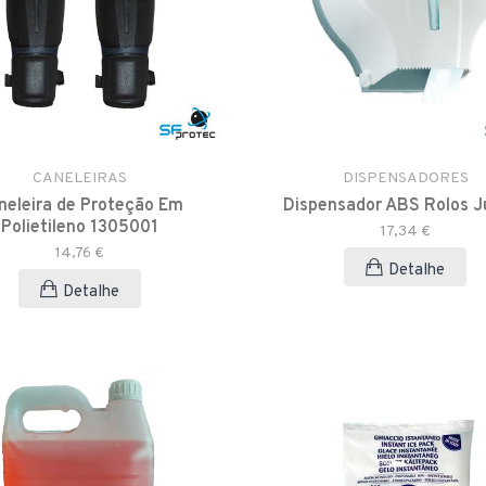
CANELEIRAS
DISPENSADORES
neleira de Proteção Em
Dispensador ABS Rolos 
Polietileno 1305001
17,34 €
14,76 €
Detalhe
Detalhe