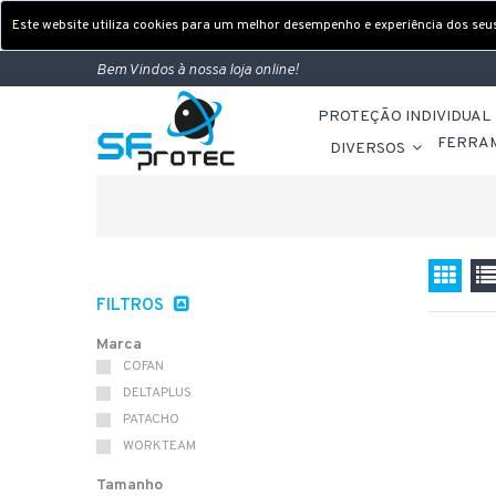
Este website utiliza cookies para um melhor desempenho e experiência dos seus 
Bem Vindos à nossa loja online!
PROTEÇÃO INDIVIDUAL
FERRA
DIVERSOS
FILTROS
Marca
COFAN
DELTAPLUS
PATACHO
WORKTEAM
Tamanho