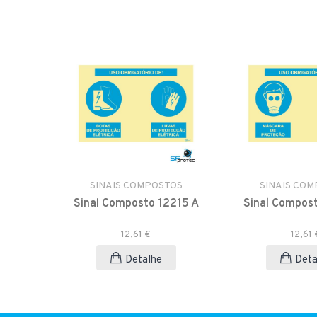
TOS
SINAIS COMPOSTOS
SINAIS CO
2277 D
Sinal Composto 12215 A
Sinal Compos
12,61 €
12,61 
Detalhe
Deta