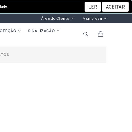
dade.
LER
ACEITAR
Área do Cliente
A Empresa
ROTEÇÃO
SINALIZAÇÃO
STOS