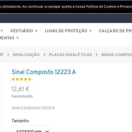
utilizadores. Ao continuar a navegar aceita a nossa Política de Cookies e Privaci
VESTUÁRIO
LUVAS DE PROTEÇÃO
CALÇADO DE P
MENTAS
ME
SINALIZAÇÃO
PLACAS SINALÉTICAS
SINAIS COMPO
Sinal Composto 12223 A
12,61 €
Iva Incluido
Sinal Composto 12223 A
Tamanho