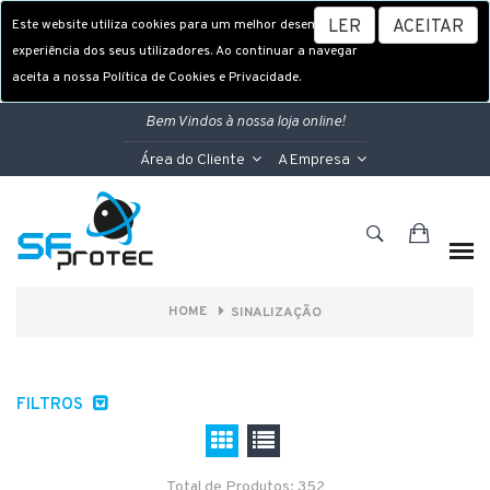
Este website utiliza cookies para um melhor desempenho e
LER
ACEITAR
experiência dos seus utilizadores. Ao continuar a navegar
aceita a nossa Política de Cookies e Privacidade.
Bem Vindos à nossa loja online!
Área do Cliente
A Empresa
HOME
SINALIZAÇÃO
FILTROS
Total de Produtos: 352