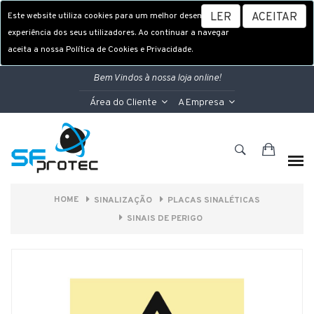
Este website utiliza cookies para um melhor desempenho e
LER
ACEITAR
experiência dos seus utilizadores. Ao continuar a navegar
aceita a nossa Política de Cookies e Privacidade.
Bem Vindos à nossa loja online!
Área do Cliente
A Empresa
HOME
SINALIZAÇÃO
PLACAS SINALÉTICAS
SINAIS DE PERIGO