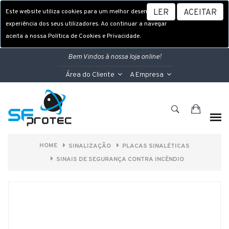
Este website utiliza cookies para um melhor desempenho e
LER
ACEITAR
experiência dos seus utilizadores. Ao continuar a navegar
aceita a nossa Política de Cookies e Privacidade.
Bem Vindos à nossa loja online!
Área do Cliente
A Empresa
HOME
SINALIZAÇÃO
PLACAS SINALÉTICAS
SINAIS DE SEGURANÇA CONTRA INCÊNDIO