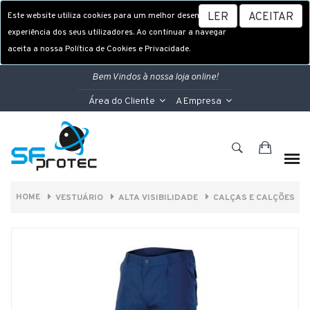
Este website utiliza cookies para um melhor desempenho e
LER
ACEITAR
experiência dos seus utilizadores. Ao continuar a navegar
aceita a nossa Política de Cookies e Privacidade.
Bem Vindos à nossa loja online!
Área do Cliente
A Empresa
HOME
VESTUÁRIO
ALTA VISIBILIDADE
CALÇAS E CALÇÕES