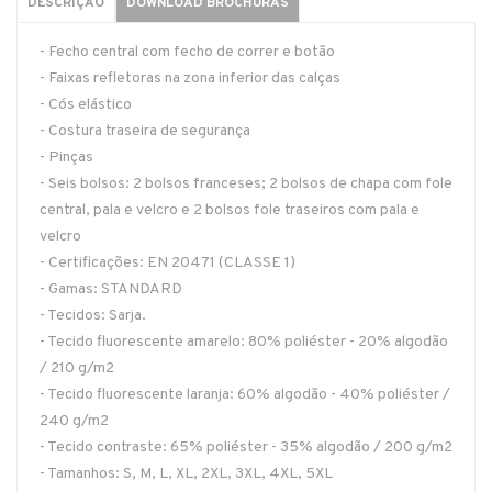
DESCRIÇÃO
DOWNLOAD BROCHURAS
- Fecho central com fecho de correr e botão
- Faixas refletoras na zona inferior das calças
- Cós elástico
- Costura traseira de segurança
- Pinças
- Seis bolsos: 2 bolsos franceses; 2 bolsos de chapa com fole
central, pala e velcro e 2 bolsos fole traseiros com pala e
velcro
- Certificações: EN 20471 (CLASSE 1)
- Gamas: STANDARD
- Tecidos: Sarja.
- Tecido fluorescente amarelo: 80% poliéster - 20% algodão
/ 210 g/m2
- Tecido fluorescente laranja: 60% algodão - 40% poliéster /
240 g/m2
- Tecido contraste: 65% poliéster - 35% algodão / 200 g/m2
- Tamanhos: S, M, L, XL, 2XL, 3XL, 4XL, 5XL