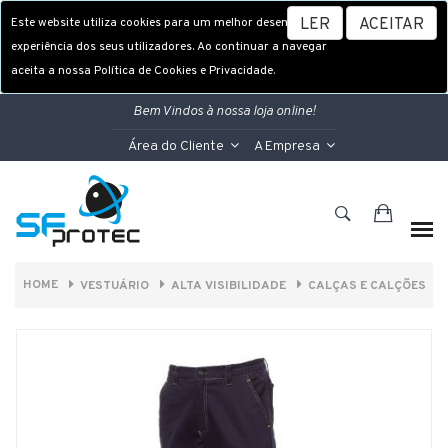
Este website utiliza cookies para um melhor desempenho e
LER
ACEITAR
experiência dos seus utilizadores. Ao continuar a navegar
aceita a nossa Política de Cookies e Privacidade.
Bem Vindos à nossa loja online!
Área do Cliente
A Empresa
HOME
VESTUÁRIO
ALTA VISIBILIDADE
CALÇAS E CALÇÕES