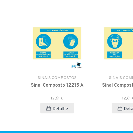
TOS
SINAIS COMPOSTOS
SINAIS CO
2277 D
Sinal Composto 12215 A
Sinal Compos
12,61 €
12,61 
Detalhe
Deta