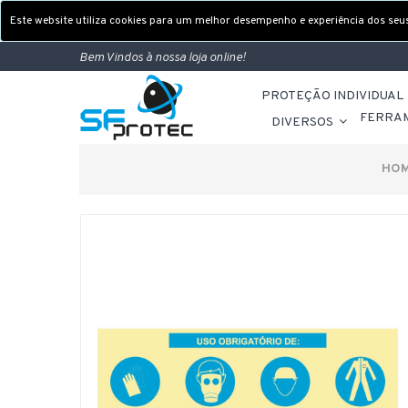
Este website utiliza cookies para um melhor desempenho e experiência dos seus 
Bem Vindos à nossa loja online!
PROTEÇÃO INDIVIDUAL
FERRA
DIVERSOS
HO