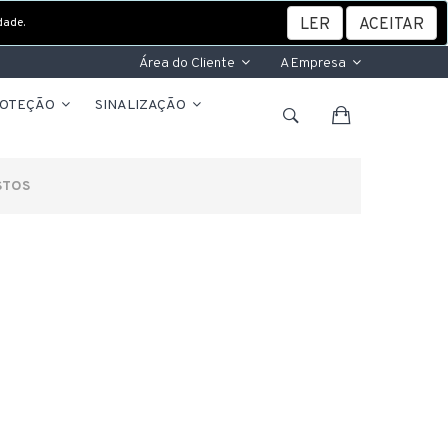
dade.
LER
ACEITAR
Área do Cliente
A Empresa
ROTEÇÃO
SINALIZAÇÃO
STOS