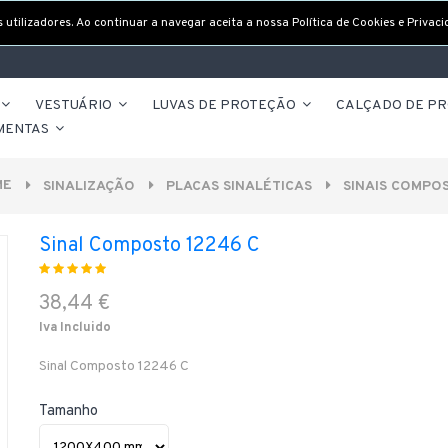
utilizadores. Ao continuar a navegar aceita a nossa Política de Cookies e Privaci
VESTUÁRIO
LUVAS DE PROTEÇÃO
CALÇADO DE P
MENTAS
ME
SINALIZAÇÃO
PLACAS SINALÉTICAS
SINAIS COMPO
Sinal Composto 12246 C
38,44 €
Iva Incluido
Sinal Composto 12246 C
Tamanho