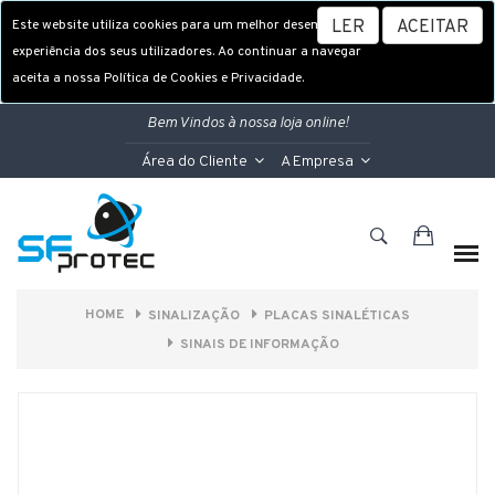
Este website utiliza cookies para um melhor desempenho e
LER
ACEITAR
experiência dos seus utilizadores. Ao continuar a navegar
aceita a nossa Política de Cookies e Privacidade.
Bem Vindos à nossa loja online!
Área do Cliente
A Empresa
HOME
SINALIZAÇÃO
PLACAS SINALÉTICAS
SINAIS DE INFORMAÇÃO