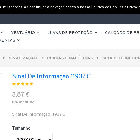
utilizadores. Ao continuar a navegar aceita a nossa Política de Cookies e Privaci
VESTUÁRIO
LUVAS DE PROTEÇÃO
CALÇADO DE P
MENTAS
SINALIZAÇÃO
PLACAS SINALÉTICAS
SINAIS DE INFO
Sinal De Informação 11937 C
3,87 €
Iva Incluido
Sinal De Informação 11937 C
Tamanho