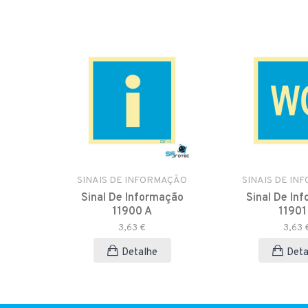
AÇÃO
SINAIS DE INFORMAÇÃO
SINAIS DE IN
ação
Sinal De Informação
Sinal De In
11900 A
11901
3,63 €
3,63 
Detalhe
Deta