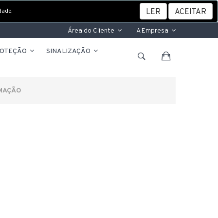
dade.
LER
ACEITAR
Área do Cliente
A Empresa
ROTEÇÃO
SINALIZAÇÃO
RMAÇÃO