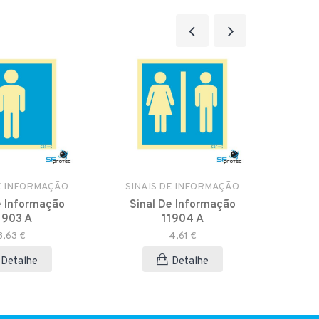
E INFORMAÇÃO
SINAIS DE INFORMAÇÃO
SINA
e Informação
Sinal De Informação
Sin
1903 A
11904 A
3,63 €
4,61 €
Detalhe
Detalhe