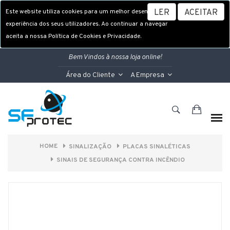
Este website utiliza cookies para um melhor desempenho e
LER
ACEITAR
experiência dos seus utilizadores. Ao continuar a navegar
aceita a nossa Política de Cookies e Privacidade.
Bem Vindos à nossa loja online!
Área do Cliente
A Empresa
HOME
SINALIZAÇÃO
PLACAS SINALÉTICAS
SINAIS DE SEGURANÇA CONTRA INCÊNDIO