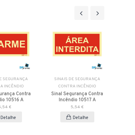
DE SEGURANÇA
SINAIS DE SEGURANÇA
SIN
A INCÊNDIO
CONTRA INCÊNDIO
C
gurança Contra
Sinal Segurança Contra
Sina
dio 10516 A
Incêndio 10517 A
I
5,54 €
5,54 €
Detalhe
Detalhe