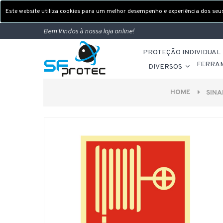
Este website utiliza cookies para um melhor desempenho e experiência dos seus 
Bem Vindos à nossa loja online!
PROTEÇÃO INDIVIDUAL
FERRA
DIVERSOS
HOME
SINA