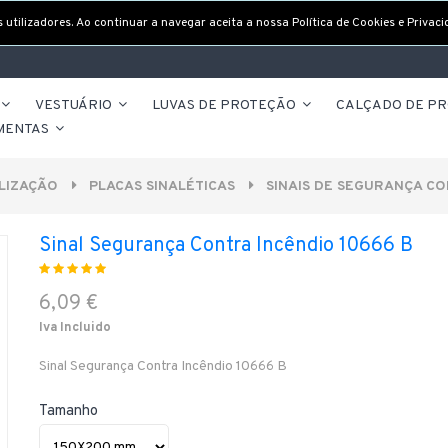
utilizadores. Ao continuar a navegar aceita a nossa Política de Cookies e Privaci
VESTUÁRIO
LUVAS DE PROTEÇÃO
CALÇADO DE P
MENTAS
LIZAÇÃO
PLACAS SINALÉTICAS
SINAIS DE SEGURANÇA CO
Sinal Segurança Contra Incêndio 10666 B
6,09 €
Iva Incluido
Sinal Segurança Contra Incêndio 10666 B
Tamanho