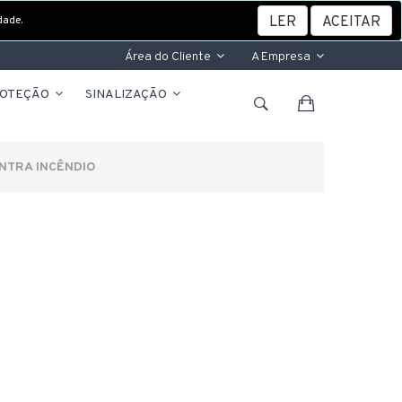
dade.
LER
ACEITAR
Área do Cliente
A Empresa
ROTEÇÃO
SINALIZAÇÃO
NTRA INCÊNDIO