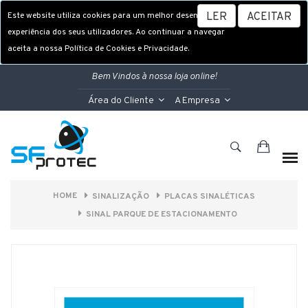
Este website utiliza cookies para um melhor desempenho e
LER
ACEITAR
experiência dos seus utilizadores. Ao continuar a navegar
aceita a nossa Política de Cookies e Privacidade.
Bem Vindos à nossa loja online!
Área do Cliente
A Empresa
HOME
SINALIZAÇÃO
PLACAS SINALÉTICAS
SINAL PARQUE DE ESTACIONAMENTO