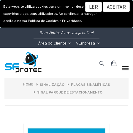
Este website utiliza cookies para um melhor desempenho e
LER
ACEITAR
experiência dos seus utilizadores. Ao continuar a navegar
aceita a nossa Política de Cookies e Privacidade.
Bem Vindos à nossa loja online!
Área do Cliente
A Empresa
HOME
SINALIZAÇÃO
PLACAS SINALÉTICAS
SINAL PARQUE DE ESTACIONAMENTO