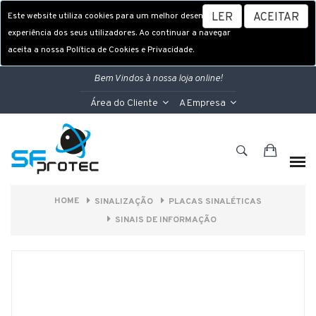
Este website utiliza cookies para um melhor desempenho e
LER
ACEITAR
experiência dos seus utilizadores. Ao continuar a navegar
aceita a nossa Política de Cookies e Privacidade.
Bem Vindos à nossa loja online!
Área do Cliente
A Empresa
HOME
SINALIZAÇÃO
PLACAS SINALÉTICAS
SINAIS DE INFORMAÇÃO